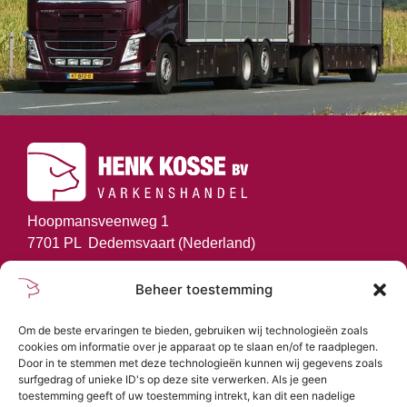
Hoopmansveenweg 1
7701 PL Dedemsvaart (Nederland)
info@henkkosse.com
Beheer toestemming
+31 (0)523-616090
Om de beste ervaringen te bieden, gebruiken wij technologieën zoals
GA NAAR
cookies om informatie over je apparaat op te slaan en/of te raadplegen.
Door in te stemmen met deze technologieën kunnen wij gegevens zoals
surfgedrag of unieke ID's op deze site verwerken. Als je geen
Home
toestemming geeft of uw toestemming intrekt, kan dit een nadelige