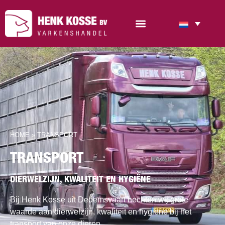
HOME
»
TRANSPORT
TRANSPORT
DIERWELZIJN, KWALITEIT EN HYGIËNE
Bij Henk Kosse uit Dedemsvaart hechten wij grote
waarde aan dierwelzijn, kwaliteit en hygi
ë
ne bij het
transport van onze dieren.