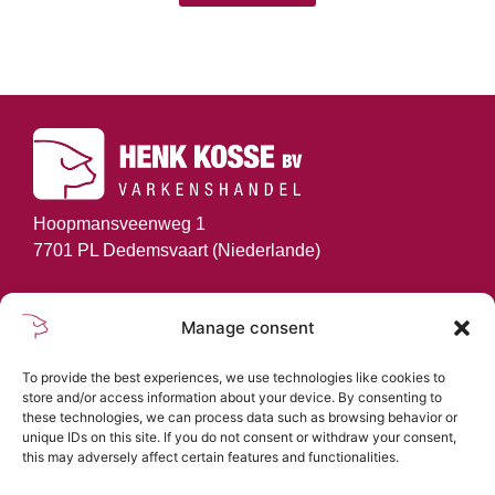
Hoopmansveenweg 1
7701 PL Dedemsvaart (Niederlande)
info@henkkosse.com
Manage consent
+31 (0)523-616090
GEHE ZU
To provide the best experiences, we use technologies like cookies to
store and/or access information about your device. By consenting to
these technologies, we can process data such as browsing behavior or
Startseite
unique IDs on this site. If you do not consent or withdraw your consent,
Aktivitäten
this may adversely affect certain features and functionalities.
Belgischer Pietrain